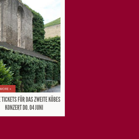
 MORE »
E TICKETS FÜR DAS ZWEITE KÖBES
KONZERT DO. 04 JUNI