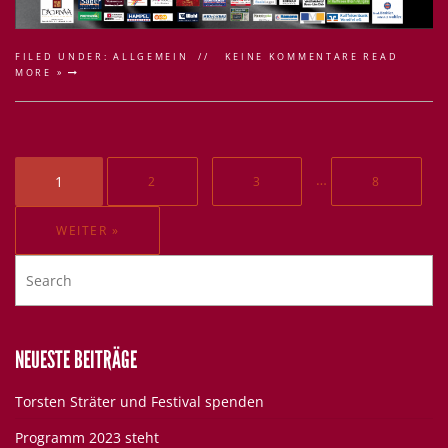
FILED UNDER:
ALLGEMEIN
KEINE KOMMENTARE
READ
MORE »
…
1
2
3
8
WEITER »
NEUESTE BEITRÄGE
Torsten Sträter und Festival spenden
Programm 2023 steht