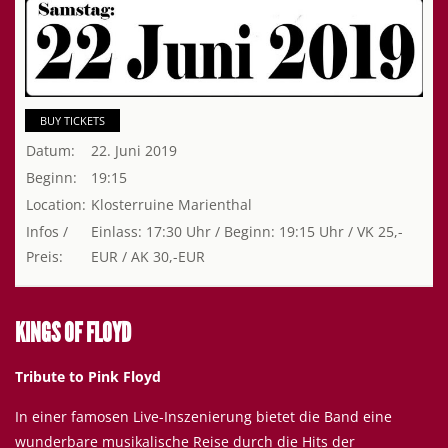
BUY TICKETS
Datum:
22. Juni 2019
Beginn:
19:15
Location:
Klosterruine Marienthal
Infos /
Einlass: 17:30 Uhr / Beginn: 19:15 Uhr / VK 25,-
Preis:
EUR / AK 30,-EUR
KINGS OF FLOYD
Tribute to Pink Floyd
In einer famosen Live-Inszenierung bietet die Band eine
wunderbare musikalische Reise durch die Hits der